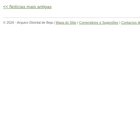
<< Notícias mais antigas
© 2026 - Arquivo Distrital de Beja |
Mapa do Sítio
|
Comentários e Sugestões
|
Contactos ti