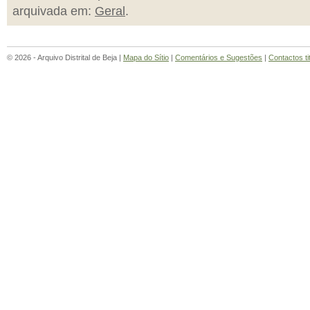
arquivada em:
Geral
.
© 2026 - Arquivo Distrital de Beja |
Mapa do Sítio
|
Comentários e Sugestões
|
Contactos ti