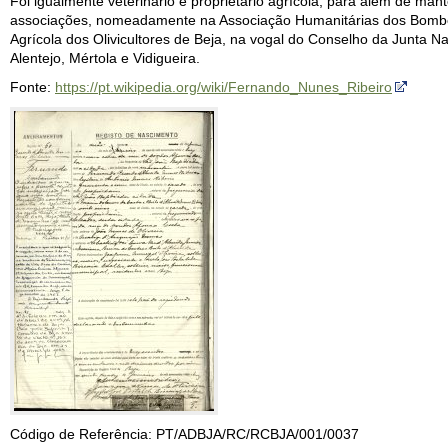
Foi igualmente veterinário e proprietário agrícola, para além de man
associações, nomeadamente na Associação Humanitárias dos Bombeir
Agrícola dos Olivicultores de Beja, na vogal do Conselho da Junta Na
Alentejo, Mértola e Vidigueira.
Fonte:
https://pt.wikipedia.org/wiki/Fernando_Nunes_Ribeiro
Código de Referência: PT/ADBJA/RC/RCBJA/001/0037