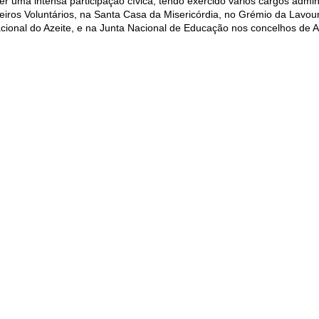
ter uma intensa participação cívica, tendo exercido vários cargos admin
os Voluntários, na Santa Casa da Misericórdia, no Grémio da Lavour
cional do Azeite, e na Junta Nacional de Educação nos concelhos de Alv