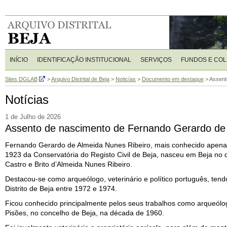
INÍCIO
IDENTIFICAÇÃO INSTITUCIONAL
SERVIÇOS
FUNDOS E CO
Sites DGLAB
>
Arquivo Distrital de Beja
>
Noticías
>
Documento em destaque
>
Assent
Notícias
1 de Julho de 2026
Assento de nascimento de Fernando Gerardo de 
Fernando Gerardo de Almeida Nunes Ribeiro, mais conhecido apena
1923 da Conservatória do Registo Civil de Beja, nasceu em Beja no 
Castro e Brito d’Almeida Nunes Ribeiro.
Destacou-se como arqueólogo, veterinário e político português, ten
Distrito de Beja entre 1972 e 1974.
Ficou conhecido principalmente pelos seus trabalhos como arqueólo
Pisões, no concelho de Beja, na década de 1960.