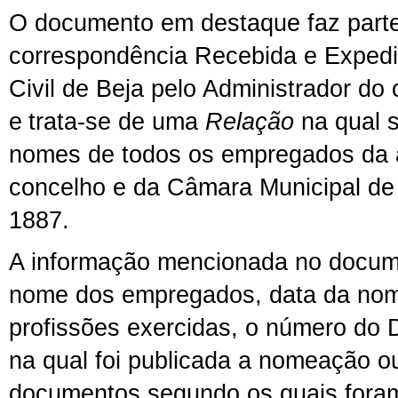
O d
ocumento em destaque faz part
correspondência Recebida e Exped
Civil de Beja
pelo A
dministrador do
e
trata-se
de uma
Relação
na qual
nomes de todos os empregados da 
concelho e da
C
âmara Municipal
de
1887.
A informação mencionada n
o docum
nome dos empregados, data da nome
profissões exercidas, o número do 
na qual foi publicada a nomeação o
documentos segundo os quais fora