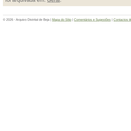
foi arquivada em:
Geral
.
© 2026 - Arquivo Distrital de Beja |
Mapa do Sítio
|
Comentários e Sugestões
|
Contactos ti