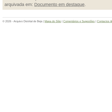
arquivada em:
Documento em destaque
.
© 2026 - Arquivo Distrital de Beja |
Mapa do Sítio
|
Comentários e Sugestões
|
Contactos ti