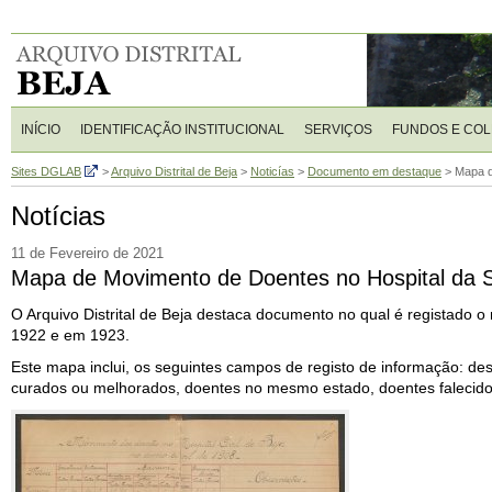
INÍCIO
IDENTIFICAÇÃO INSTITUCIONAL
SERVIÇOS
FUNDOS E CO
Sites DGLAB
>
Arquivo Distrital de Beja
>
Noticías
>
Documento em destaque
>
Mapa d
Notícias
11 de Fevereiro de 2021
Mapa de Movimento de Doentes no Hospital da S
O Arquivo Distrital de Beja destaca documento no qual é registado 
1922 e em 1923.
Este mapa inclui, os seguintes campos de registo de informação: des
curados ou melhorados, doentes no mesmo estado, doentes falecido