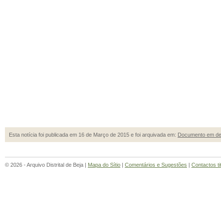
Esta notícia foi publicada em 16 de Março de 2015 e foi arquivada em:
Documento em de
© 2026 - Arquivo Distrital de Beja |
Mapa do Sítio
|
Comentários e Sugestões
|
Contactos ti