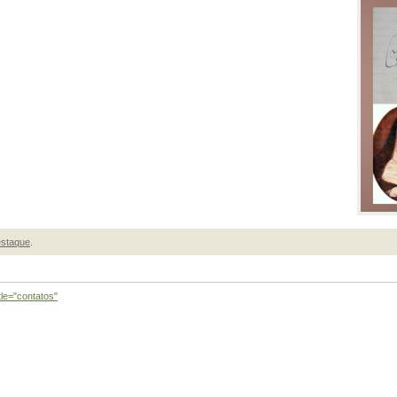
staque
.
tle="contatos"