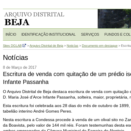
INÍCIO
IDENTIFICAÇÃO INSTITUCIONAL
SERVIÇOS
FUNDOS E CO
Sites DGLAB
>
Arquivo Distrital de Beja
>
Noticías
>
Documento em destaque
>
Escrit
Notícias
8 de Março de 2017
Escritura de venda com quitação de um prédio is
Infante Passanha
O Arquivo Distrital de Beja destaca escritura de venda com quitação
D. Maria José d’Arce Infante Passanha, solteira, maior, proprietária,
Esta escritura foi celebrada aos 28 dias do mês de outubro de 1899,
tabelião interino André Gomes Peres.
Nesta escritura a Condessa procede à venda de um olival sito no Za
da Boavista, pelo valor de 144 mil réis. Foram testemunhas desta es
ambos empregados da Câmara Municipal de Ferreira do Alentejo.