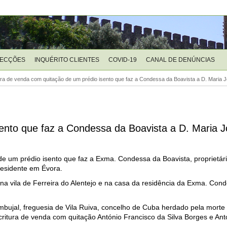
LECÇÕES
INQUÉRITO CLIENTES
COVID-19
CANAL DE DENÚNCIAS
ura de venda com quitação de um prédio isento que faz a Condessa da Boavista a D. Maria 
ento que faz a Condessa da Boavista a D. Maria J
 de um prédio isento que faz a Exma. Condessa da Boavista, proprietári
 residente em Évora.
 na vila de Ferreira do Alentejo e na casa da residência da Exma. Con
mbujal, freguesia de Vila Ruiva, concelho de Cuba herdado pela mort
critura de venda com quitação António Francisco da Silva Borges e An