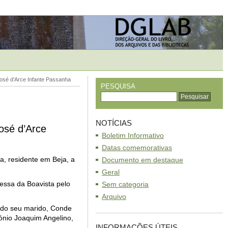
José d’Arce Infante Passanha
PESQUISA
NOTÍCIAS
osé d’Arce
Boletim Informativo
Datas comemorativas
a, residente em Beja, a
Documento em destaque
Geral
dessa da Boavista pelo
Sem categoria
Arquivo
e do seu marido, Conde
tónio Joaquim Angelino,
INFORMAÇÕES ÚTEIS