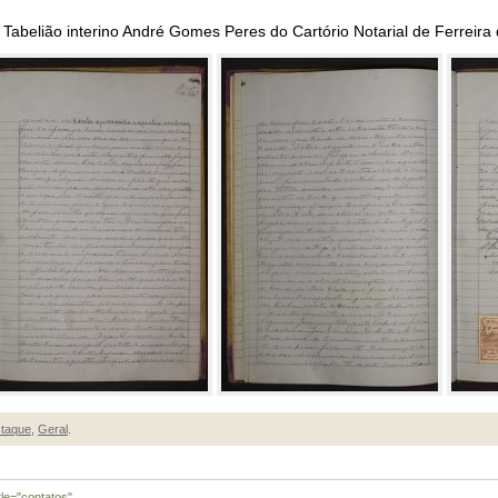
abelião interino André Gomes Peres do Cartório Notarial de Ferreira do
taque
,
Geral
.
tle="contatos"