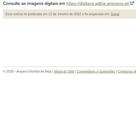
Consulte as imagens digitais em
https://digitarq.adbja.arquivos.pt/
Esta notícia foi publicada em 12 de Janeiro de 2022 e foi arquivada em:
Geral
.
© 2026 - Arquivo Distrital de Beja |
Mapa do Sítio
|
Comentários e Sugestões
|
Contactos ti