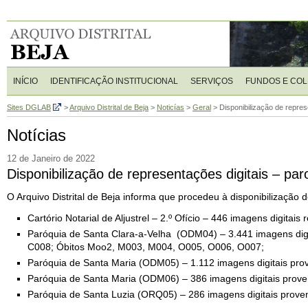
INÍCIO
IDENTIFICAÇÃO INSTITUCIONAL
SERVIÇOS
FUNDOS E CO
Sites DGLAB
>
Arquivo Distrital de Beja
>
Noticías
>
Geral
>
Disponibilização de represe
Notícias
12 de Janeiro de 2022
Disponibilização de representações digitais – paro
O Arquivo Distrital de Beja informa que procedeu à disponibilização 
Cartório Notarial de Aljustrel – 2.º Ofício – 446 imagens digitais
Paróquia de Santa Clara-a-Velha (ODM04) – 3.441 imagens dig
C008; Óbitos Moo2, M003, M004, O005, O006, O007;
Paróquia de Santa Maria (ODM05) – 1.112 imagens digitais prov
Paróquia de Santa Maria (ODM06) – 386 imagens digitais proven
Paróquia de Santa Luzia (ORQ05) – 286 imagens digitais prove