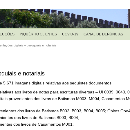
LECÇÕES
INQUÉRITO CLIENTES
COVID-19
CANAL DE DENÚNCIAS
ntações digitais – paroquiais e notariais
quiais e notariais
de 5.671 imagens digitais relativas aos seguintes documentos:
 relativas aos livros de notas para escrituras diversas – UI 0039, 0040,
itais provenientes dos livros de Batismos M003, M004; Casamentos 
enientes dos livros de Batismos B002, B003, B004, B005; Óbitos Ooo4
ientes dos livros de Batismos B003, B004;
nientes dos livros de Casamentos M001;