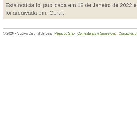
Esta notícia foi publicada em 18 de Janeiro de 2022 e
foi arquivada em:
Geral
.
© 2026 - Arquivo Distrital de Beja |
Mapa do Sítio
|
Comentários e Sugestões
|
Contactos ti