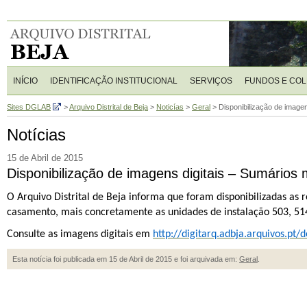
INÍCIO
IDENTIFICAÇÃO INSTITUCIONAL
SERVIÇOS
FUNDOS E CO
Sites DGLAB
>
Arquivo Distrital de Beja
>
Noticías
>
Geral
>
Disponibilização de image
Notícias
15 de Abril de 2015
Disponibilização de imagens digitais – Sumário
O Arquivo Distrital de Beja informa que foram disponibilizadas as 
casamento, mais concretamente as unidades de instalação 503, 514
Consulte as imagens digitais em
http://digitarq.adbja.arquivos.pt/
Esta notícia foi publicada em 15 de Abril de 2015 e foi arquivada em:
Geral
.