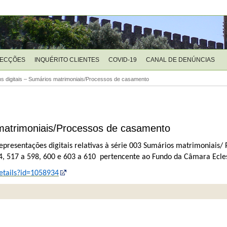
LECÇÕES
INQUÉRITO CLIENTES
COVID-19
CANAL DE DENÚNCIAS
ns digitais – Sumários matrimoniais/Processos de casamento
s matrimoniais/Processos de casamento
representações digitais relativas à série 003 Sumários matrimoniais/
, 517 a 598, 600 e 603 a 610 pertencente ao Fundo da Câmara Ecles
details?id=1058934