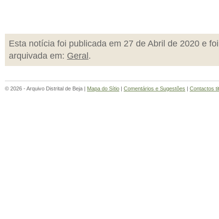
Esta notícia foi publicada em 27 de Abril de 2020 e foi
arquivada em:
Geral
.
© 2026 - Arquivo Distrital de Beja |
Mapa do Sítio
|
Comentários e Sugestões
|
Contactos ti