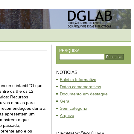
PESQUISA
NOTÍCIAS
Boletim Informativo
ncurso infantil “O que
Datas comemorativas
entre os 9 e os 12
Documento em destaque
sados: Recursos
Geral
uivos e aulas para
 recomendações daria a
Sem categoria
nças apresentem um
Arquivo
s mostrem o que
o passado,
orrente ano e os
INFORMAÇÕES ÚTEIS