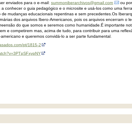
er enviados para o e-mail:
summoniberarchivos@gmail.com
ou por
 a conhecer o guia pedagógico e o microsite e usá-los como uma fer
o de mudanças educacionais repentinas e sem precedentes.Os Iberarq
imárias dos arquivos Ibero-Americanos, pois os arquivos encerram o 
reensão do que somos e seremos como humanidade.É importante nota
rem e competirem mas, acima de tudo, para contribuir para uma refle
o-americano e queremos convidá-lo a ser parte fundamental.
pasados.com/pt/1815-2
watch?v=3PTpSFxypNY