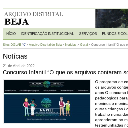
INÍCIO
IDENTIFICAÇÃO INSTITUCIONAL
SERVIÇOS
FUNDOS E CO
Sites DGLAB
>
Arquivo Distrital de Beja
>
Noticías
>
Geral
>
Concurso Infantil “O que 
Notícias
21 de Abril de 2022
Concurso Infantil “O que os arquivos contaram s
O programa de coo
os arquivos conta
anos.O concurso f
pedagógicos para 
meninos e menina
outras crianças 
trabalho numa das
aprenderam no mi
testemunhadas nos