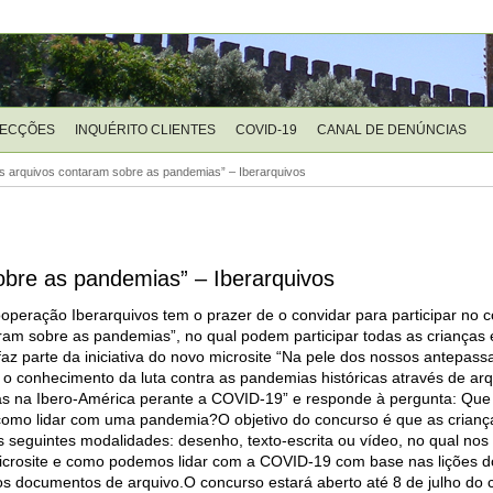
LECÇÕES
INQUÉRITO CLIENTES
COVID-19
CANAL DE DENÚNCIAS
os arquivos contaram sobre as pandemias” – Iberarquivos
obre as pandemias” – Iberarquivos
peração Iberarquivos tem o prazer de o convidar para participar no co
ram sobre as pandemias”, no qual podem participar todas as crianças 
az parte da iniciativa do novo microsite “Na pele dos nossos antepas
o conhecimento da luta contra as pandemias históricas através de arq
s na Ibero-América perante a COVID-19” e responde à pergunta: Que
/ como lidar com uma pandemia?O objetivo do concurso é que as cria
 seguintes modalidades: desenho, texto-escrita ou vídeo, no qual no
crosite e como podemos lidar com a COVID-19 com base nas lições d
 documentos de arquivo.O concurso estará aberto até 8 de julho do c