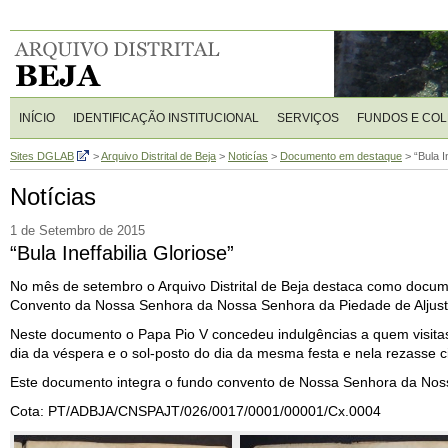
INÍCIO
IDENTIFICAÇÃO INSTITUCIONAL
SERVIÇOS
FUNDOS E CO
Sites DGLAB
>
Arquivo Distrital de Beja
>
Noticías
>
Documento em destaque
>
“Bula I
Notícias
1 de Setembro de 2015
“Bula Ineffabilia Gloriose”
No mês de setembro o Arquivo Distrital de Beja destaca como docume
Convento da Nossa Senhora da Nossa Senhora da Piedade de Aljustr
Neste documento o Papa Pio V concedeu indulgências a quem visitas
dia da véspera e o sol-posto do dia da mesma festa e nela rezasse c
Este documento integra o fundo convento de Nossa Senhora da Noss
Cota: PT/ADBJA/CNSPAJT/026/0017/0001/00001/Cx.0004