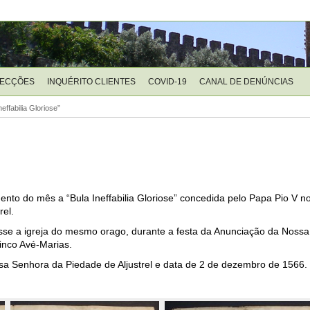
LECÇÕES
INQUÉRITO CLIENTES
COVID-19
CANAL DE DENÚNCIAS
neffabilia Gloriose”
nto do mês a “Bula Ineffabilia Gloriose” concedida pelo Papa Pio V 
el.
se a igreja do mesmo orago, durante a festa da Anunciação da Nossa
inco Avé-Marias.
a Senhora da Piedade de Aljustrel e data de 2 de dezembro de 1566.