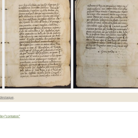
destaque
.
tle="contatos"