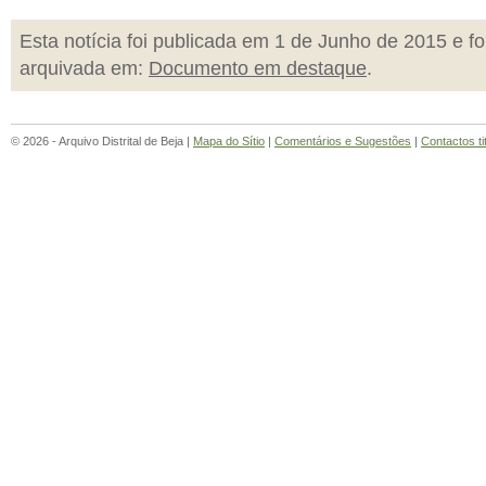
Esta notícia foi publicada em 1 de Junho de 2015 e fo
arquivada em:
Documento em destaque
.
© 2026 - Arquivo Distrital de Beja |
Mapa do Sítio
|
Comentários e Sugestões
|
Contactos ti