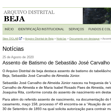
INÍCIO
IDENTIFICAÇÃO INSTITUCIONAL
SERVIÇOS
FUNDOS E CO
Sites DGLAB
>
Arquivo Distrital de Beja
>
Noticías
>
Documento em destaque
>
Assent
Notícias
25 de Agosto de 2020
Assento de Batismo de Sebastião José Carvalho 
O Arquivo Distrital de beja destaca assento de batismo do tabelião/not
Beja, Sebastião José Carvalho de Almeida Júnior.
Sebastião José Carvalho de Almeida Júnior nasceu na freguesia de Vi
Carvalho de Almeida e de Maria Isabel Rosado Paes de Almeida, ne
Joaquina Rita, conforme consta do assento de nascimento em destaqu
Para além do referido assento de nascimento, na documentação do f
casamento, maço 158, processo nº 49 encontra-se a “Atuação de uma
30 de Setembro de 1893 na qual solicita autorização para contrair ma