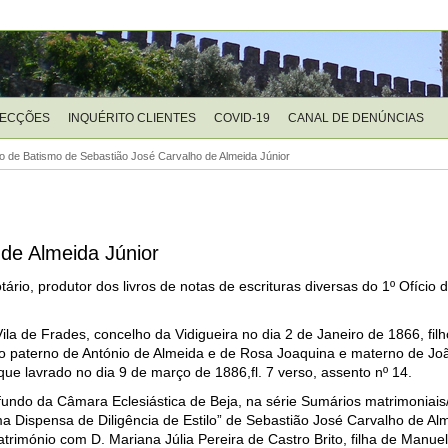
LECÇÕES
INQUÉRITO CLIENTES
COVID-19
CANAL DE DENÚNCIAS
o de Batismo de Sebastião José Carvalho de Almeida Júnior
de Almeida Júnior
ário, produtor dos livros de notas de escrituras diversas do 1º Ofício d
la de Frades, concelho da Vidigueira no dia 2 de Janeiro de 1866, fil
to paterno de António de Almeida e de Rosa Joaquina e materno de J
e lavrado no dia 9 de março de 1886,fl. 7 verso, assento nº 14.
undo da Câmara Eclesiástica de Beja, na série Sumários matrimoniai
 Dispensa de Diligência de Estilo” de Sebastião José Carvalho de Alm
trimónio com D. Mariana Júlia Pereira de Castro Brito, filha de Manuel