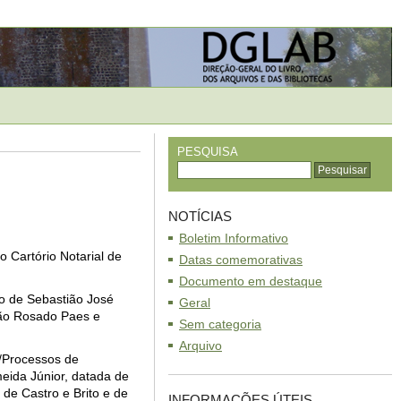
PESQUISA
NOTÍCIAS
Boletim Informativo
o Cartório Notarial de
Datas comemorativas
Documento em destaque
ho de Sebastião José
Geral
oão Rosado Paes e
Sem categoria
Arquivo
s/Processos de
eida Júnior, datada de
 de Castro e Brito e de
INFORMAÇÕES ÚTEIS