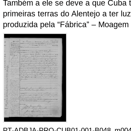
Também a ele se deve a que Cuba 
primeiras terras do Alentejo a ter lu
produzida pela “Fábrica” – Moagem 
PT-ADBJA-PRQ-CUB01-001-B048_m00