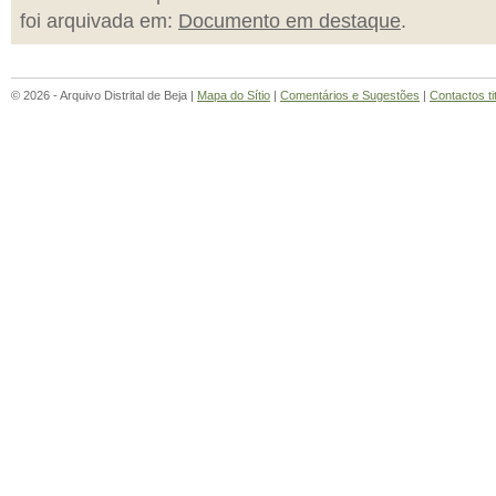
foi arquivada em:
Documento em destaque
.
© 2026 - Arquivo Distrital de Beja |
Mapa do Sítio
|
Comentários e Sugestões
|
Contactos ti