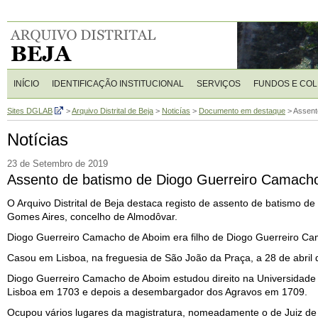
INÍCIO
IDENTIFICAÇÃO INSTITUCIONAL
SERVIÇOS
FUNDOS E CO
Sites DGLAB
>
Arquivo Distrital de Beja
>
Noticías
>
Documento em destaque
>
Assent
Notícias
23 de Setembro de 2019
Assento de batismo de Diogo Guerreiro Camach
O Arquivo Distrital de Beja destaca registo de assento de batismo
Gomes Aires, concelho de Almodôvar.
Diogo Guerreiro Camacho de Aboim era filho de Diogo Guerreiro Ca
Casou em Lisboa, na freguesia de São João da Praça, a 28 de abril 
Diogo Guerreiro Camacho de Aboim estudou direito na Universidade
Lisboa em 1703 e depois a desembargador dos Agravos em 1709.
Ocupou vários lugares da magistratura, nomeadamente o de Juiz de f