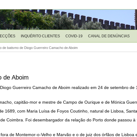
LECÇÕES
INQUÉRITO CLIENTES
COVID-19
CANAL DE DENÚNCIAS
o de batismo de Diogo Guerreiro Camacho de Aboim
o de Aboim
 de Diogo Guerreiro Camacho de Aboim realizado em 24 de setembro de
macho, capitão-mor e mestre de Campo de Ourique e de Mónica Guerr
de 1689, com Maria Luísa de Foyos Coutinho, natural de Lisboa, Santa
 de Coimbra. Foi desembargador da relação do Porto donde passou à
ora de Montemor-o-Velho e Marvão e o de juiz dos órfãos de Lisboa e 