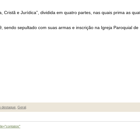
, Cristã e Jurídica”, dividida em quatro partes, nas quais prima as quat
, sendo sepultado com suas armas e inscrição na Igreja Paroquial de 
 destaque
,
Geral
.
tle="contatos"