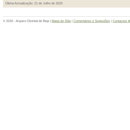
Última Actualização: 21 de Julho de 2025
© 2026 - Arquivo Distrital de Beja |
Mapa do Sítio
|
Comentários e Sugestões
|
Contactos ti