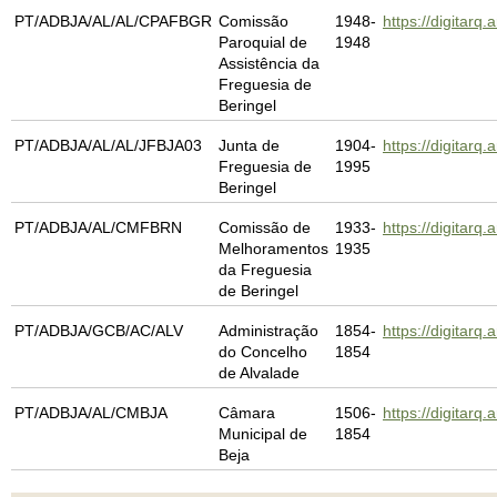
PT/ADBJA/AL/AL/CPAFBGR
Comissão
1948-
https://digitar
Paroquial de
1948
Assistência da
Freguesia de
Beringel
PT/ADBJA/AL/AL/JFBJA03
Junta de
1904-
https://digitar
Freguesia de
1995
Beringel
PT/ADBJA/AL/CMFBRN
Comissão de
1933-
https://digitar
Melhoramentos
1935
da Freguesia
de Beringel
PT/ADBJA/GCB/AC/ALV
Administração
1854-
https://digita
do Concelho
1854
de Alvalade
PT/ADBJA/AL/CMBJA
Câmara
1506-
https://digitar
Municipal de
1854
Beja