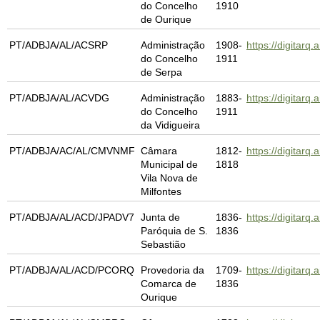
do Concelho
1910
de Ourique
PT/ADBJA/AL/ACSRP
Administração
1908-
https://digita
do Concelho
1911
de Serpa
PT/ADBJA/AL/ACVDG
Administração
1883-
https://digitar
do Concelho
1911
da Vidigueira
PT/ADBJA/AC/AL/CMVNMF
Câmara
1812-
https://digitar
Municipal de
1818
Vila Nova de
Milfontes
PT/ADBJA/AL/ACD/JPADV7
Junta de
1836-
https://digitar
Paróquia de S.
1836
Sebastião
PT/ADBJA/AL/ACD/PCORQ
Provedoria da
1709-
https://digitar
Comarca de
1836
Ourique