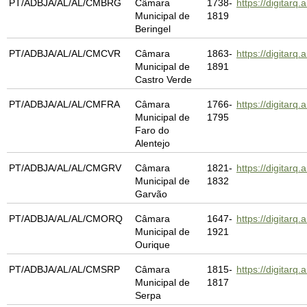
PT/ADBJA/AL/AL/CMBRG
Câmara
1738-
https://digita
Municipal de
1819
Beringel
PT/ADBJA/AL/AL/CMCVR
Câmara
1863-
https://digitar
Municipal de
1891
Castro Verde
PT/ADBJA/AL/AL/CMFRA
Câmara
1766-
https://digitar
Municipal de
1795
Faro do
Alentejo
PT/ADBJA/AL/AL/CMGRV
Câmara
1821-
https://digita
Municipal de
1832
Garvão
PT/ADBJA/AL/AL/CMORQ
Câmara
1647-
https://digitar
Municipal de
1921
Ourique
PT/ADBJA/AL/AL/CMSRP
Câmara
1815-
https://digita
Municipal de
1817
Serpa