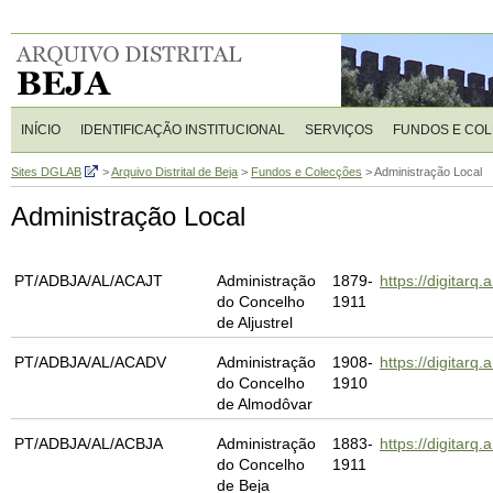
INÍCIO
IDENTIFICAÇÃO INSTITUCIONAL
SERVIÇOS
FUNDOS E CO
Sites DGLAB
>
Arquivo Distrital de Beja
>
Fundos e Colecções
>
Administração Local
Administração Local
PT/ADBJA/AL/ACAJT
Administração
1879-
https://digita
do Concelho
1911
de Aljustrel
PT/ADBJA/AL/ACADV
Administração
1908-
https://digitar
do Concelho
1910
de Almodôvar
PT/ADBJA/AL/ACBJA
Administração
1883-
https://digitar
do Concelho
1911
de Beja